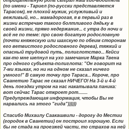
отрицательную роль сыграл наш гид-водитель
(по имени - Тариел (по-русски представляется
Тарасом), не плохой мужик, услужливый и
вежливый, но... мамадорогая, я в первый раз в
жизни встречаю такого болтливого дядьку в
своей жизни, прямо недержание... с утра до ночи и
всё не по теме: про свою богатую родословную
(почти княжескую или шахскую по обеим сторонам
его ветвистого родословного дерева), тяжкий и
опасный трудовой путь, полиглотство... Кейси
как-то мне шепнул на ухо замечание Марка Твена
про одного субъекта-полиглота: "Он говорит на
7-ми языках, но ни на одном не сказал ничего
умного!" В самую точку про Тараса... Короче, про
Сванетию Тарас не сказал НИЧЕГО! На 3-й и 4-й
день поездки утром на нас накатывала паника:
вот сейчас Тарас откроет рот........
Предупреждающая информация, чтобы Вы не
нарвались на этого "гида"))))))
Спасибо Михаилу Саакашвили - дорогу до Местии
(городок в Сванетии) он построил хорошую. Если
бы не стада на проезжей части, то страхов на ней