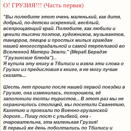
О! ГРУЗИЯ!!! (Часть первая)
"Вы полюбите этот очень маленький, как дитя,
добрый, по-детски искренний, весёлый,
всепрощающий край. Полюбите, как любили и
ценили тысячи поэтов, художников, музыкантов,
танцоров, певцов и простых милых граждан
нашей многострадальной и самой терпеливой во
Вселенной Матери Земли." (Мераб Берадзе
"Грузинские блюда")...
Я купила эту книгу в Тбилиси и взяла эти слова о
Грузии из предисловия к книге, я не могу лучше
сказать...
Шесть лет прошло после нашей первой поездки в
Грузию, она изменилась, похорошела, её
заполонили толпы туристов... В этот раз мы не
ограничились столицей, мы посетили Сванетию,
Кахетию и проехали по Военно-грузинской
дороге... Пишу пост с улыбкой, она -
очаровательна, эта маленькая Грузия!
В первый же день поболтались по Тбилиси и